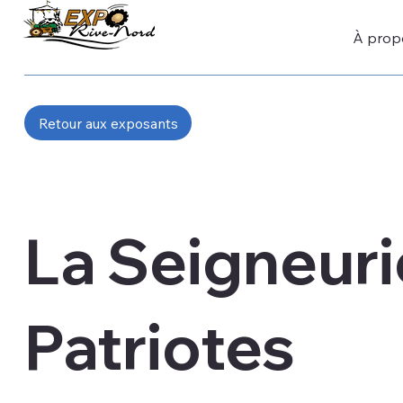
À prop
Retour aux exposants
La Seigneuri
Patriotes