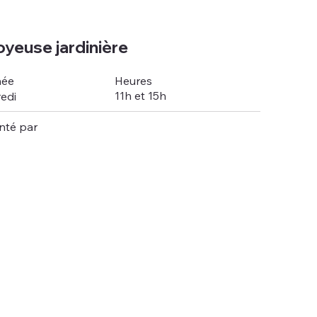
oyeuse jardinière
Heures
née
11h et 15h
edi
nté par