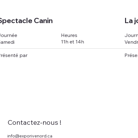
Spectacle Canin
La j
Heures
Journée
Jour
11h et 14h
Samedi
Vendr
résenté par
Prése
Contactez-nous !
info@exporivenord.ca